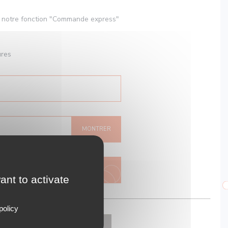
 notre fonction "Commande express"
ures
MONTRER
 ME CONNECTE
ant to activate
policy